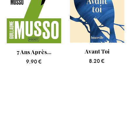
Avant Toi
7 Ans Après…
8.20
€
9.90
€