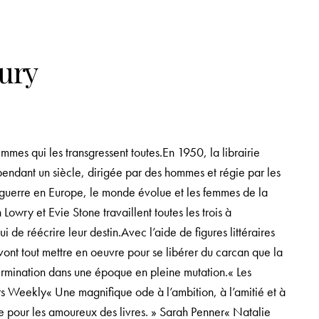
bury
emmes qui les transgressent toutes.En 1950, la librairie
endant un siècle, dirigée par des hommes et régie par les
la guerre en Europe, le monde évolue et les femmes de la
Lowry et Evie Stone travaillent toutes les trois à
 de réécrire leur destin.Avec l’aide de figures littéraires
ont tout mettre en oeuvre pour se libérer du carcan que la
termination dans une époque en pleine mutation.« Les
ers Weekly« Une magnifique ode à l’ambition, à l’amitié et à
aite pour les amoureux des livres. » Sarah Penner« Natalie