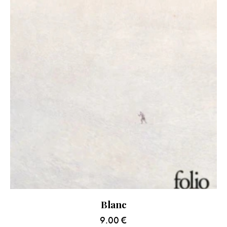
Blanc
9.00
€