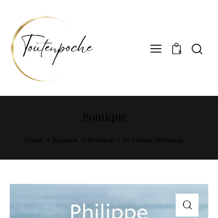
0
Boutique
Home
Boutique
Boutique
La Maison Atlantique