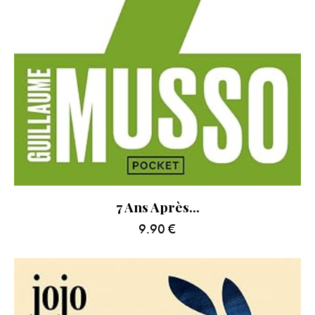
7 Ans Après…
9.90
€