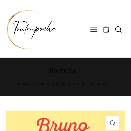
0
Boutique
Home
Boutique
Boutique
La Part Des Anges