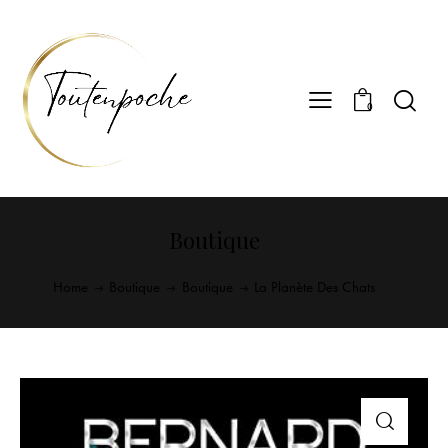
0
Boutique
Home
Boutique
Boutique
La Planète Des Chats