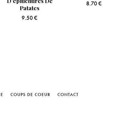
D’épluchures De
8.70
€
Patates
9.50
€
HE
COUPS DE COEUR
CONTACT