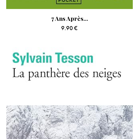
7 Ans Après…
9.90
€