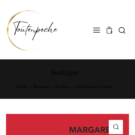
0
Boutique
Home
Boutique
Boutique
La Servante Écarlate