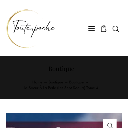
0
Boutique
Home
Boutique
Boutique
La Soeur À La Perle (Les Sept Soeurs) Tome 4