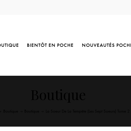
OUTIQUE
BIENTÔT EN POCHE
NOUVEAUTÉS POCH
Boutique
Boutique
Boutique
La Soeur De La Tempête (Les Sept Soeurs) Tome 2