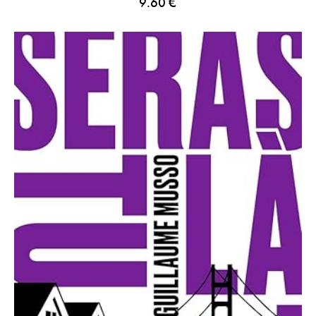
9.60
€