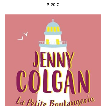
9.90
€