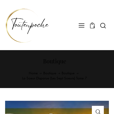
0
Boutique
Home
Boutique
Boutique
La Soeur Disparue (Les Sept Soeurs) Tome 7