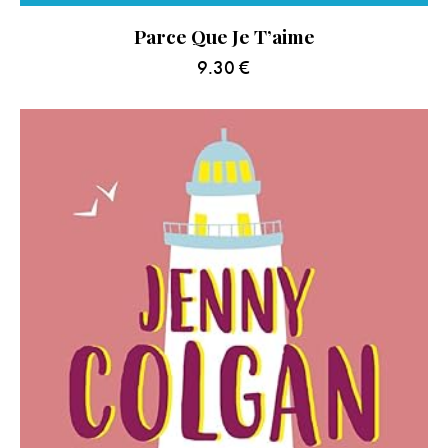
Parce Que Je T’aime
9.30
€