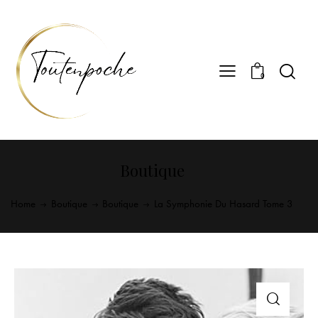
0
Boutique
Home
Boutique
Boutique
La Symphonie Du Hasard Tome 3