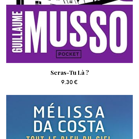
Seras-Tu Là ?
9.30
€