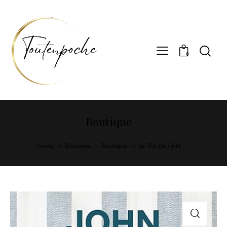
0
Boutique
Home
Boutique
Boutique
La Vie En Fuite