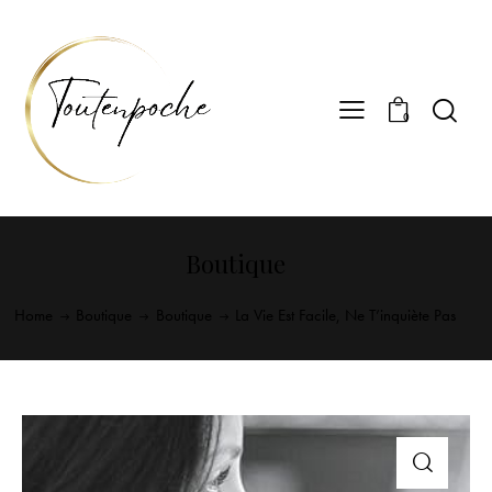
0
Boutique
Home
Boutique
Boutique
La Vie Est Facile, Ne T’inquiète Pas