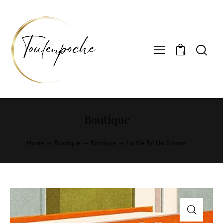
0
Boutique
Home
Boutique
Boutique
La Vie Est Un Roman