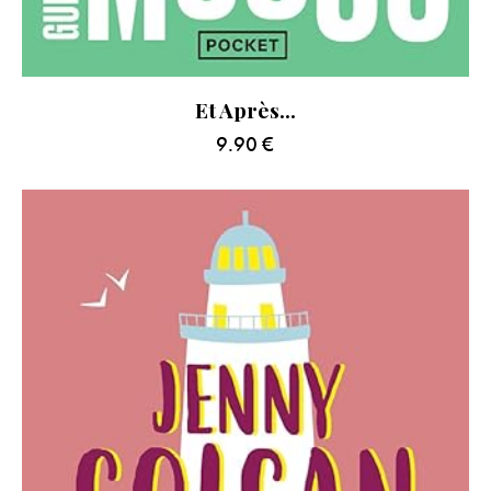
Et Après…
9.90
€