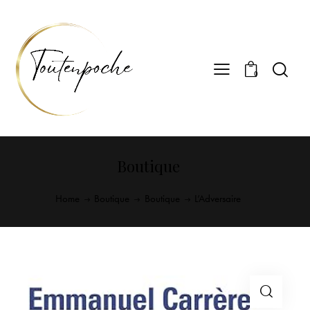
0
Boutique
Home
Boutique
Boutique
L’Adversaire