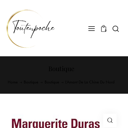
0
Boutique
Home
Boutique
Boutique
L’Amant De La Chine Du Nord