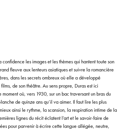
 confidence les images et les thèmes qui hantent toute son
and fleuve aux lenteurs asiatiques et suivre la romancière
ières, dans les secrets ombreux où elle a développé
 films, de son théâtre. Au sens propre, Duras est ici
e moment où, vers 1930, sur un bac traversant un bras du
nche de quinze ans qu’il va aimer. Il faut lire les plus
ux ainsi le rythme, la scansion, la respiration intime de la
emières lignes du récit éclatent l’art et le savoir-faire de
nnées pour parvenir à écrire cette langue allégée, neutre,