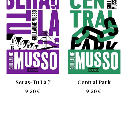
Seras-Tu Là ?
Central Park
9.30
€
9.30
€