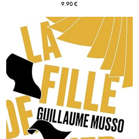
9.90
€