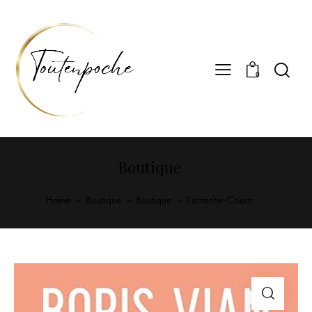
0
Boutique
Home
Boutique
Boutique
L’arrache-Coeur