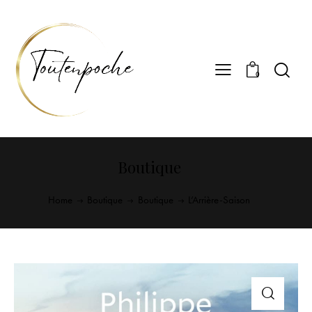
0
Boutique
Home
Boutique
Boutique
L’Arrière-Saison