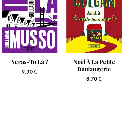
Seras-Tu Là ?
Noël À La Petite
Boulangerie
9.30
€
8.70
€