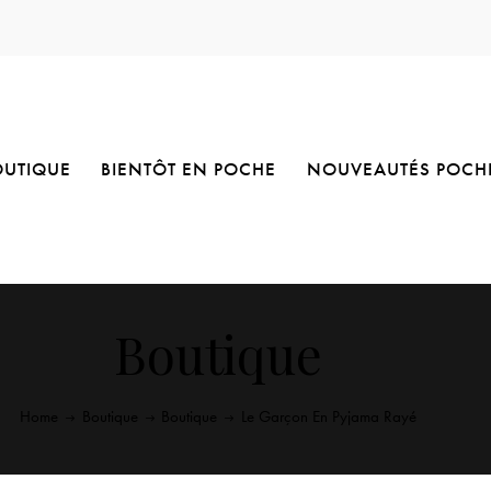
OUTIQUE
BIENTÔT EN POCHE
NOUVEAUTÉS POCH
Boutique
Home
Boutique
Boutique
Le Garçon En Pyjama Rayé