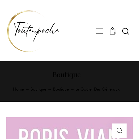
0
Boutique
Home
Boutique
Boutique
Le Goûter Des Généraux