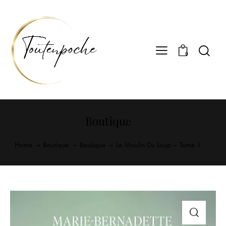
0
Boutique
Home
Boutique
Boutique
Le Moulin Du Loup – Tome 1