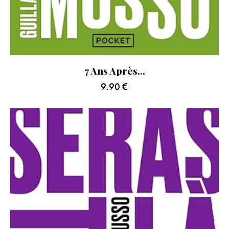
7 Ans Après…
9.90
€