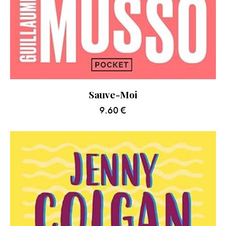
Sauve-Moi
9.60
€