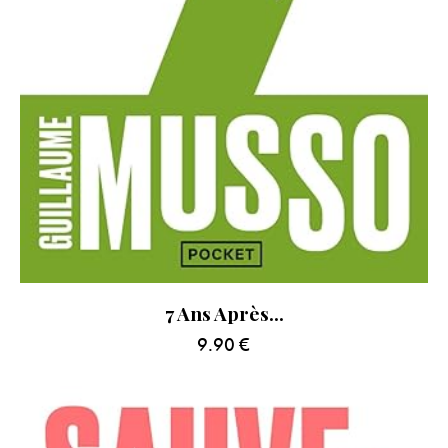
7 Ans Après…
9.90
€