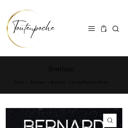
0
Boutique
Home
Boutique
Boutique
Le Papillon Des Étoiles