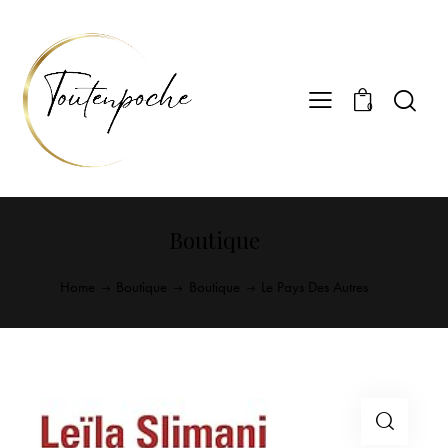
0
Boutique
Home
Boutique
Boutique
Le Pays Des Autres