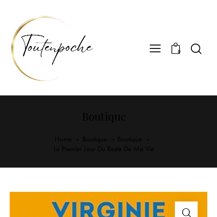
0
Boutique
Home
Boutique
Boutique
Le Premier Jour Du Reste De Ma Vie