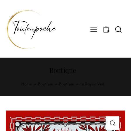
0
Boutique
Home
Boutique
Boutique
Le Rayon Vert