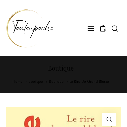
0
Boutique
Home
Boutique
Boutique
Le Rire Du Grand Blessé