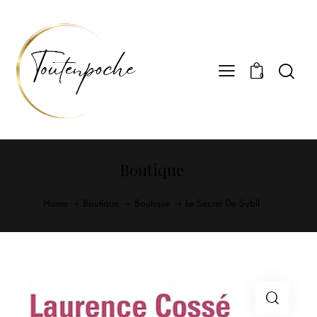
0
Boutique
Home
Boutique
Boutique
Le Secret De Sybil