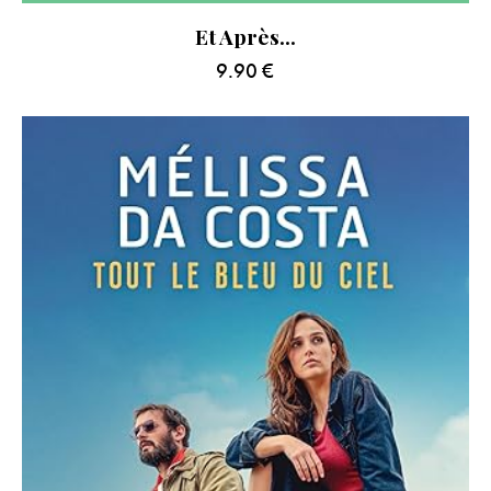
Et Après…
9.90
€