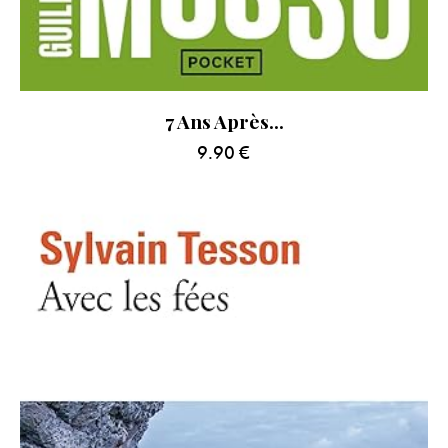
7 Ans Après…
9.90
€