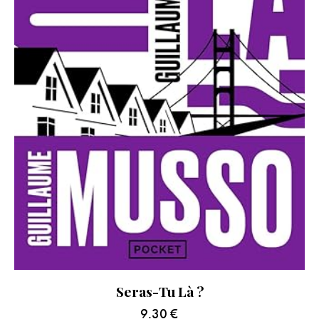
Seras-Tu Là ?
9.30
€