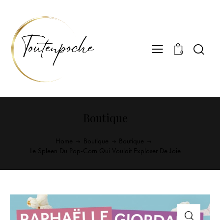
0
Boutique
Home
Boutique
Boutique
Le Spleen Du Pop-Corn Qui Voulait Exploser De Joie