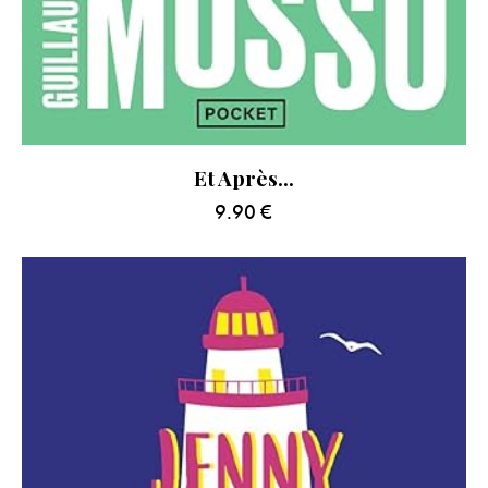
Et Après…
9.90
€