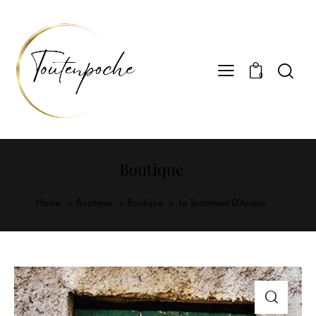
0
Boutique
Home
Boutique
Boutique
Le Testament D’Ariane