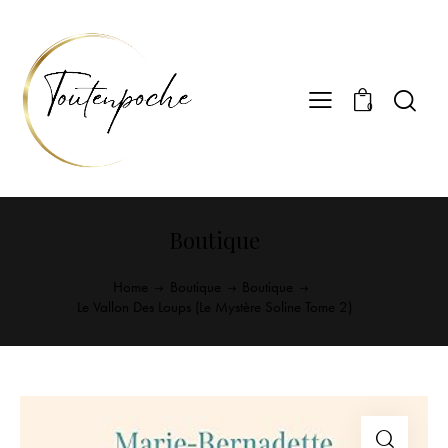
0
Boutique
Home
Boutique
Boutique
Le Vallon Des Loups (Le Mystère Soline Tome 2)