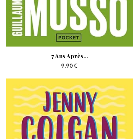
7 Ans Après…
9.90
€