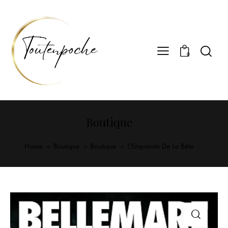
0
Boutique
Home
Boutique
Boutique
L’Empreinte De La Bête