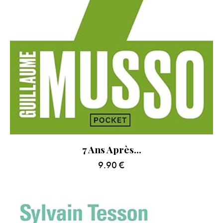
7 Ans Après…
9.90
€