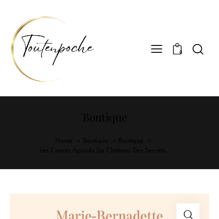
0
Boutique
Home
Boutique
Boutique
Les Coeurs Apaisés (Le Château Des Secrets...