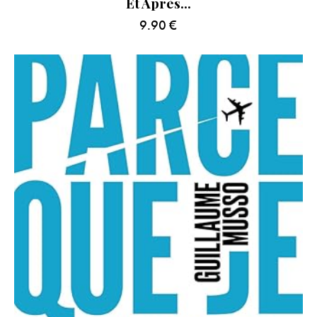
Et Après…
9.90
€