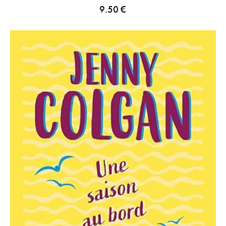
9.50
€