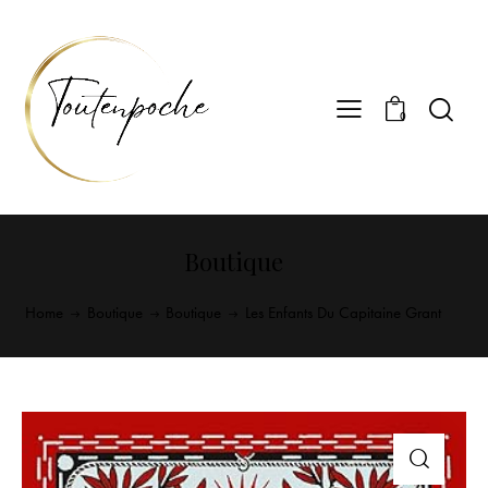
0
Boutique
Home
Boutique
Boutique
Les Enfants Du Capitaine Grant