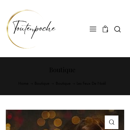
0
Boutique
Home
Boutique
Boutique
Les Feux De Noël