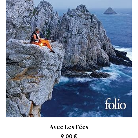
Avec Les Fées
9.00
€