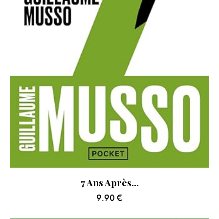
7 Ans Après…
9.90
€