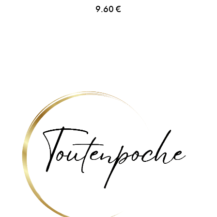
9.60
€