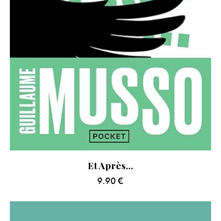
Et Après…
9.90
€