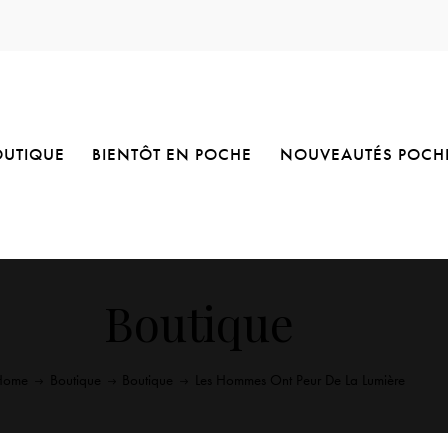
OUTIQUE
BIENTÔT EN POCHE
NOUVEAUTÉS POCH
Boutique
Home
Boutique
Boutique
Les Hommes Ont Peur De La Lumière