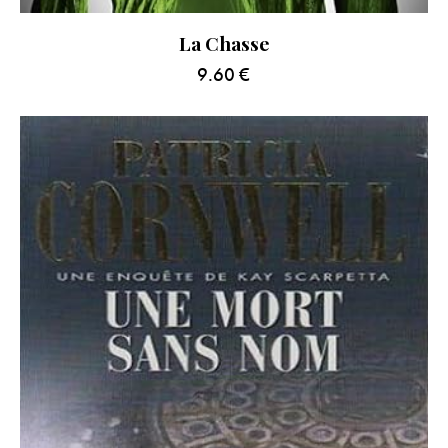
La Chasse
9.60
€