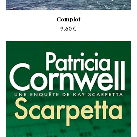
Complot
9.60
€