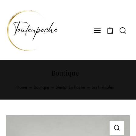
0
Boutique
Home
Boutique
Bientôt En Poche
Les Invisibles