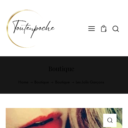
0
Boutique
Home
Boutique
Boutique
Les Jolis Garçons