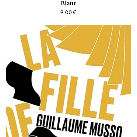
Blanc
9.00
€