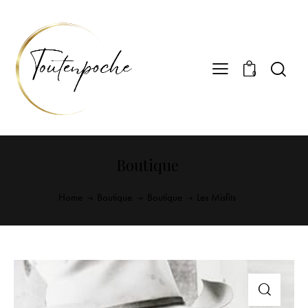
0
Boutique
Home
Boutique
Boutique
Les Misfits