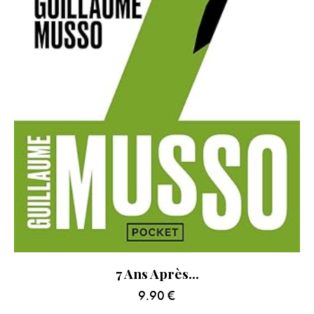
7 Ans Après…
9.90
€