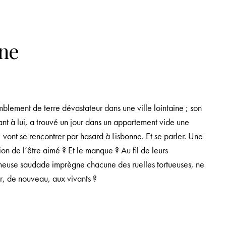
nne
mblement de terre dévastateur dans une ville lointaine ; son
nt à lui, a trouvé un jour dans un appartement vide une
, vont se rencontrer par hasard à Lisbonne. Et se parler. Une
ion de l’être aimé ? Et le manque ? Au fil de leurs
ameuse
saudade
imprègne chacune des ruelles tortueuses, ne
er, de nouveau, aux vivants ?