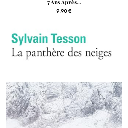
7 Ans Après…
9.90
€