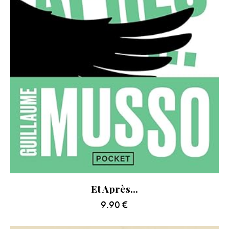
Et Après…
9.90
€