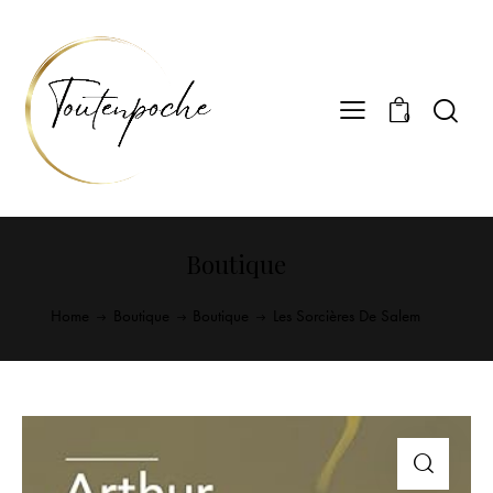
0
Boutique
Home
Boutique
Boutique
Les Sorcières De Salem