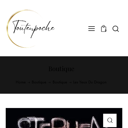
0
Boutique
Home
Boutique
Boutique
Les Yeux Du Dragon