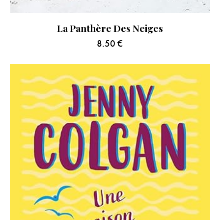
La Panthère Des Neiges
8.50
€