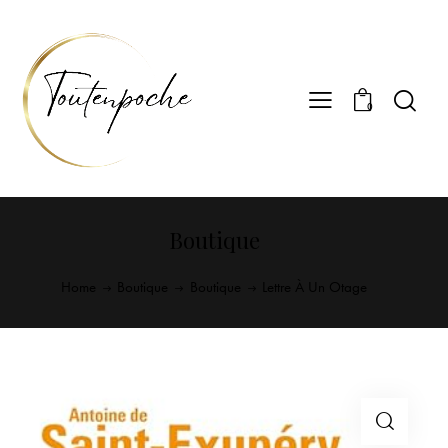
0
Boutique
Home
Boutique
Boutique
Lettre À Un Otage