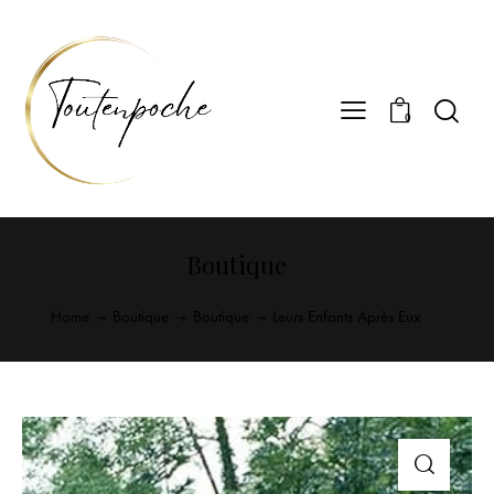
0
Boutique
Home
Boutique
Boutique
Leurs Enfants Après Eux