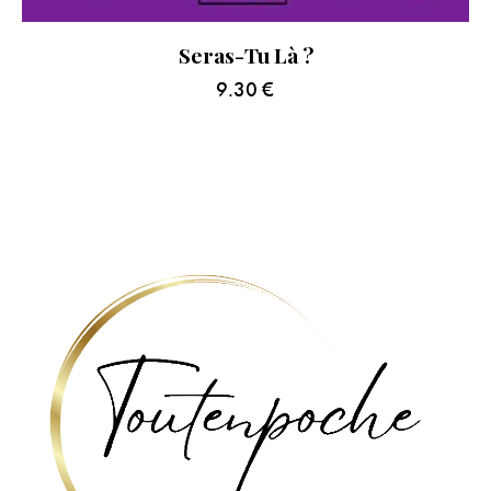
Seras-Tu Là ?
9.30
€