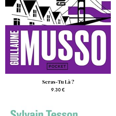
Seras-Tu Là ?
9.30
€