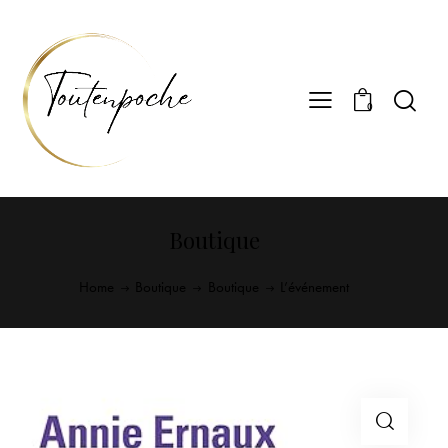
0
Boutique
Home
Boutique
Boutique
L’événement